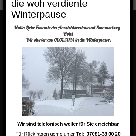
die wohlverdiente
traumhaftem Sonnenschein auf unserer Terrasse genossen!
Winterpause
Hallo Liebe Freunde des Aussichtsrestaurant Sommerberg-
Menü
Hotel
Wir starten am 01.01.2024 in die Winterpause.
Buchen Sie einen Tisch
Aktuelles
Kontakt
Impressum
Jobs im Sommerberg Hotel
Links
Wir sind telefonisch weiter für Sie erreichbar
Links aus der Region
Für Rückfragen gerne unter
Tel: 07081-38 00 20