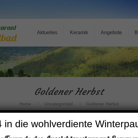
Aktuelles
Keramik
Angebote
B
Goldener Herbst
Home
Uncategorized
Goldener Herbst
 in die wohlverdiente Winterpa