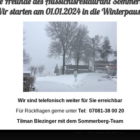
be Freunde des Aussichtsrestaurant Sommer
ir starten am 01.01.2024 in die Winterpaus
ant in Bad Wildbad
Sommerberg Hotel
Wir sind telefonisch weiter für Sie erreichbar
Heermannsweg 5
 aus der Region
75323 Bad Wildbad
Für Rückfragen gerne unter
Tel: 07081-38 00 20
mik Shop
Tilman Blezinger mit dem Sommerberg-Team
Tel: + 49 7081-38 00 20
Fax: + 49 7081-38 00 73