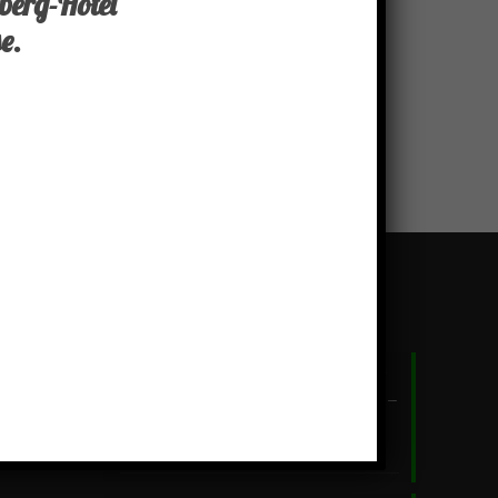
berg-Hotel
e.
Aktuelles
Wir sind wieder da! Bitte beachten Sie
die angehängten Hygienevorschriften –
Zu Ihrem- und zum Schutz unserer
MitarbeiterInnen