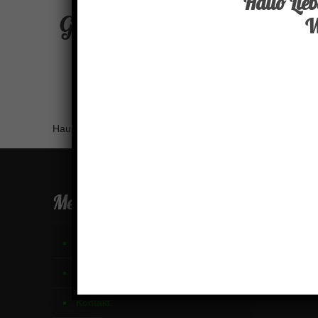
Hallo Lie
Goldener Herbst
W
Hausgemachte Kürbissuppe im schönsten Aussichtsrestaur
Menü
Links
Buchen Sie einen Tisch
Links
Aktuelles
Kera
Kontakt