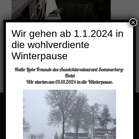
×
Wir gehen ab 1.1.2024 in
die wohlverdiente
Winterpause
Unsere Terrasse ist ein beliebter Erholungsplatz für Tauben! Am
letzten Sonntag erfreute uns wieder ein Gast.
Hallo Liebe Freunde des Aussichtsrestaurant Sommerberg-
Hotel
Vielleicht unterstützt ja die dominante Architektur des
Wir starten am 01.01.2024 in die Winterpause.
Sommerberg-Hotels den Orientierungssinn der Tauben
Menü
Buchen Sie einen Tisch