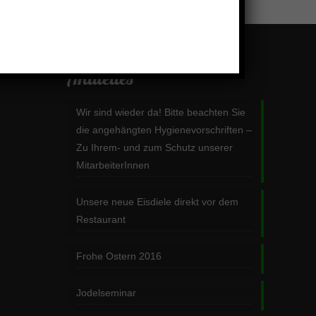
Aktuelles
Wir sind wieder da! Bitte beachten Sie
die angehängten Hygienevorschriften –
Zu Ihrem- und zum Schutz unserer
MitarbeiterInnen
Unsere neue Eisdiele direkt vor dem
Restaurant
Frohe Ostern 2016
Jodelseminar