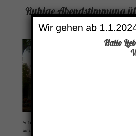
Ruhige Abendstimmung übe
Wir gehen ab 1.1.2024
Hallo Lie
W
Auf der Auerhahn Baustelle kehrt abends Ruhe ein. Noch ist
aufs Sommerberg-Hotel nicht verstellt. Bald ein Bild aus de