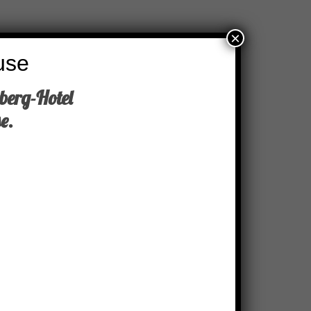
×
use
berg-Hotel
e.