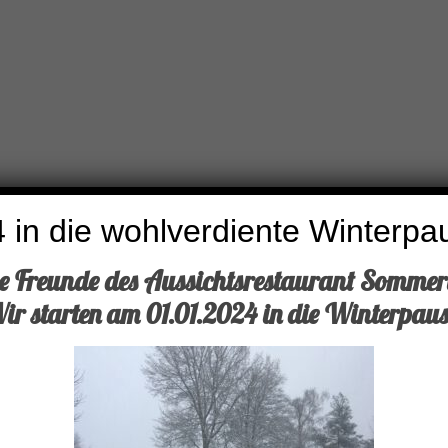
 in die wohlverdiente Winterpa
be Freunde des Aussichtsrestaurant Sommer
ir starten am 01.01.2024 in die Winterpaus