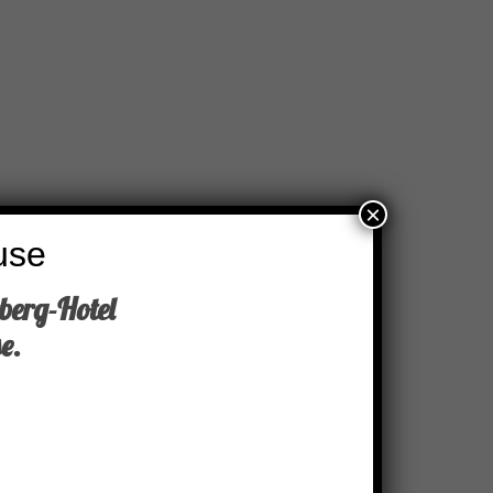
×
use
berg-Hotel
e.