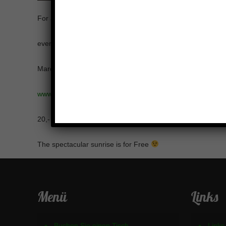
For all our international guests,
every last sunday of the month we are opening early befor s
Marcus Breiteneder is playing specialy composed music for
www.sommerberg-hotel.de
20,- Euro including breakfast, drinks and the music.
The spectacular sunrise is for Free
Menü
Links
Buchen Sie einen Tisch
Links