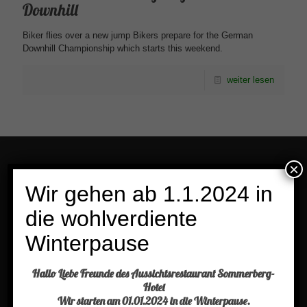
Downhill
Biker flies over a new jump Bikers prepare for the German
Downhill Championship which starts this weekend.
weiter lesen
×
Menü
Wir gehen ab 1.1.2024 in
die wohlverdiente
Buchen Sie einen Tisch
Winterpause
Aktuelles
Kontakt
Hallo Liebe Freunde des Aussichtsrestaurant Sommerberg-
Hotel
Impressum
Wir starten am 01.01.2024 in die Winterpause.